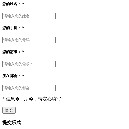
您的姓名：
*
您的手机：
*
您的需求：
*
所在都会：
*
* 信息�；ぶ�，请定心填写
提 交
提交乐成