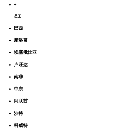
+
员工
巴西
摩洛哥
埃塞俄比亚
卢旺达
南非
中东
阿联酋
沙特
科威特