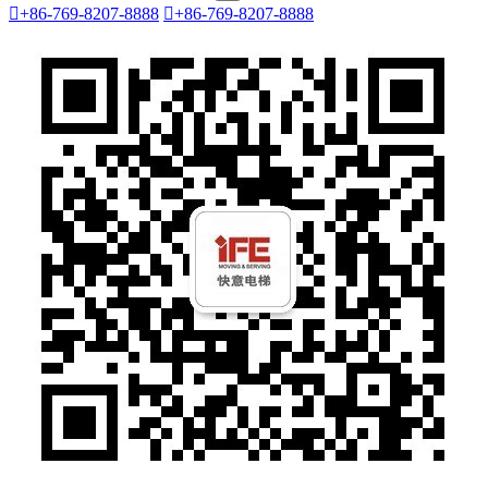

+86-769-8207-8888

+86-769-8207-8888