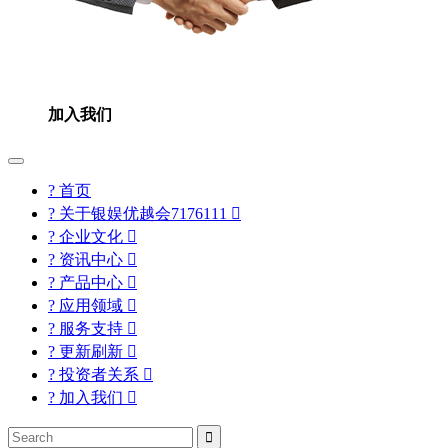
加入我们
? 首页
? 关于银娱优越会7176111

? 企业文化

? 资讯中心

? 产品中心

? 应用领域

? 服务支持

? 更新刷新

? 投资者关系

? 加入我们

