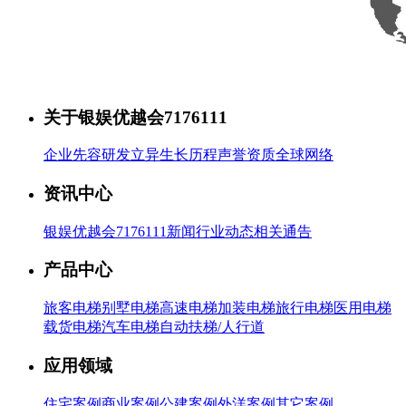
关于银娱优越会7176111
企业先容
研发立异
生长历程
声誉资质
全球网络
资讯中心
银娱优越会7176111新闻
行业动态
相关通告
产品中心
旅客电梯
别墅电梯
高速电梯
加装电梯
旅行电梯
医用电梯
载货电梯
汽车电梯
自动扶梯/人行道
应用领域
住宅案例
商业案例
公建案例
外洋案例
其它案例