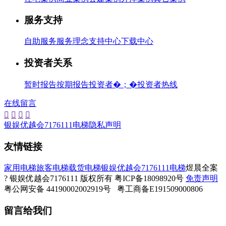
服务支持
自助服务
服务理念
支持中心
下载中心
投资者关系
暂时报告
按期报告
投资者�；�
投资者热线
在线留言




银娱优越会7176111电梯隐私声明
友情链接
家用电梯
旅客电梯
载货电梯
银娱优越会7176111电梯
煜晨全案
? 银娱优越会7176111 版权所有 粤ICP备18098920号
免责声明
粤公网安备 44190002002919号 粤工商备E191509000806
留言给我们