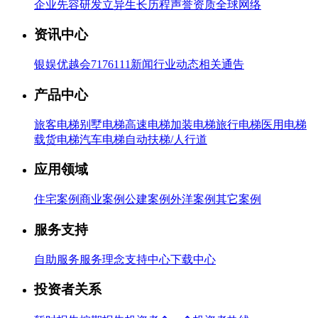
企业先容
研发立异
生长历程
声誉资质
全球网络
资讯中心
银娱优越会7176111新闻
行业动态
相关通告
产品中心
旅客电梯
别墅电梯
高速电梯
加装电梯
旅行电梯
医用电梯
载货电梯
汽车电梯
自动扶梯/人行道
应用领域
住宅案例
商业案例
公建案例
外洋案例
其它案例
服务支持
自助服务
服务理念
支持中心
下载中心
投资者关系