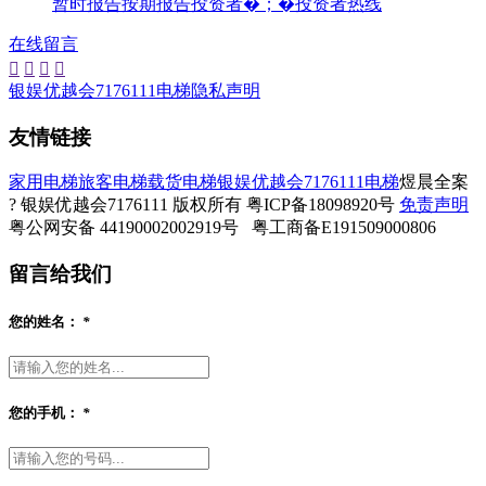
暂时报告
按期报告
投资者�；�
投资者热线
在线留言




银娱优越会7176111电梯隐私声明
友情链接
家用电梯
旅客电梯
载货电梯
银娱优越会7176111电梯
煜晨全案
? 银娱优越会7176111 版权所有 粤ICP备18098920号
免责声明
粤公网安备 44190002002919号 粤工商备E191509000806
留言给我们
您的姓名：
*
您的手机：
*