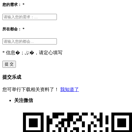
您的需求：
*
所在都会：
*
* 信息�；ぶ�，请定心填写
提 交
提交乐成
您可举行下载相关资料了！
我知道了
关注微信