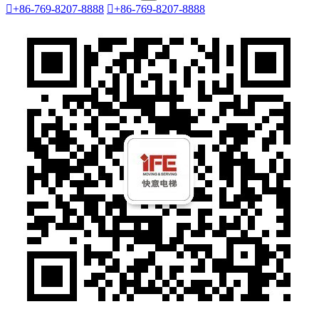

+86-769-8207-8888

+86-769-8207-8888